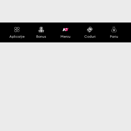
Aplicație
Bonus
Meniu
Coduri
Pariu
Schimbă limba
+44 020 1234 5678
Pagini de top
Termeni de
utilizare
Rotire gratuită
Termeni și condiții
Cod promoțional
Politica de
Aplicație