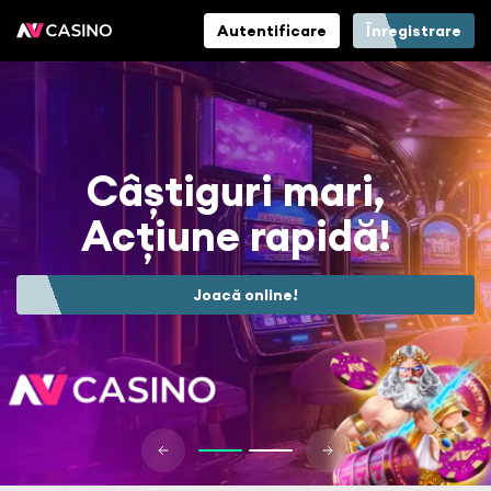
Autentificare
Înregistrare
Câștiguri mari,
Acțiune rapidă!
Joacă online!