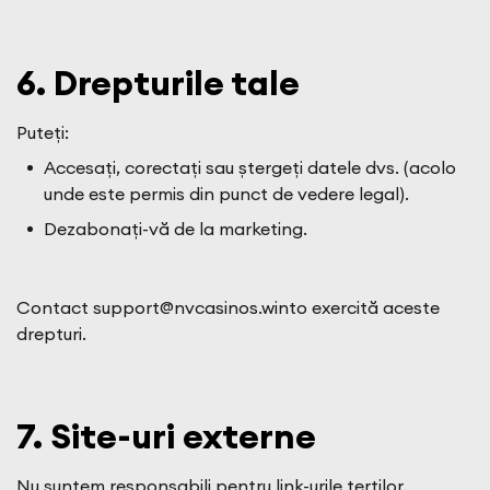
6. Drepturile tale
Puteți:
Accesați, corectați sau ștergeți datele dvs. (acolo
unde este permis din punct de vedere legal).
Dezabonați-vă de la marketing.
Contact
support@nvcasinos.winto
exercită aceste
drepturi.
7. Site-uri externe
Nu suntem responsabili pentru link-urile terților.