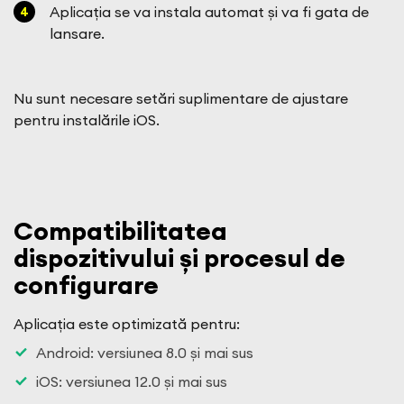
Aplicația se va instala automat și va fi gata de
lansare.
Nu sunt necesare setări suplimentare de ajustare
pentru instalările iOS.
Compatibilitatea
dispozitivului și procesul de
configurare
Aplicația este optimizată pentru:
Android: versiunea 8.0 și mai sus
iOS: versiunea 12.0 și mai sus