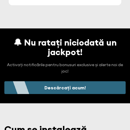
🔔 Nu ratați niciodată un
jackpot!
Activați notificările pentru bonusuri exclusive și alerte noi de
joc!
Descărcați acum!
Cum se instalează