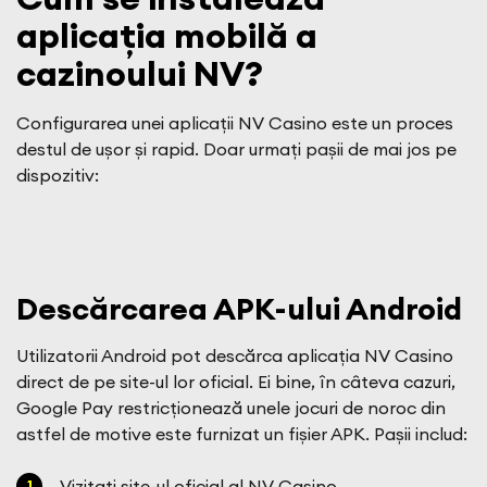
aplicația mobilă a
cazinoului NV?
Configurarea unei aplicații NV Casino este un proces
destul de ușor și rapid. Doar urmați pașii de mai jos pe
dispozitiv:
Descărcarea APK-ului Android
Utilizatorii Android pot descărca aplicația NV Casino
direct de pe site-ul lor oficial. Ei bine, în câteva cazuri,
Google Pay restricționează unele jocuri de noroc din
astfel de motive este furnizat un fișier APK. Pașii includ:
Vizitați site-ul oficial al NV Casino.