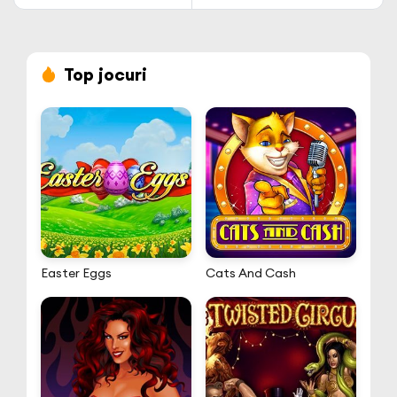
Top jocuri
Easter Eggs
Cats And Cash