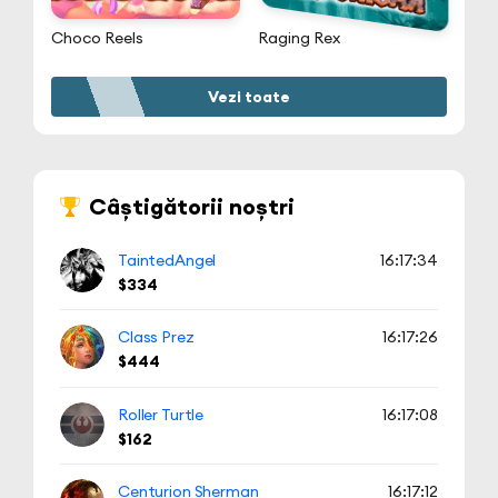
Choco Reels
Chinese Dragon
Vezi toate
Câștigătorii noștri
TaintedAngel
16:17:34
$334
Class Prez
16:17:26
$444
Roller Turtle
16:17:08
$162
Centurion Sherman
16:17:12