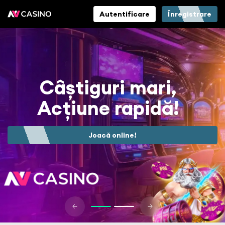
Autentificare
Înregistrare
Câștiguri mari,
Acțiune rapidă!
Joacă online!