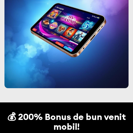
💰 200% Bonus de bun venit
mobil!