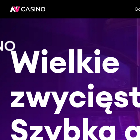
B
Wielkie
zwycięs
Szybka a