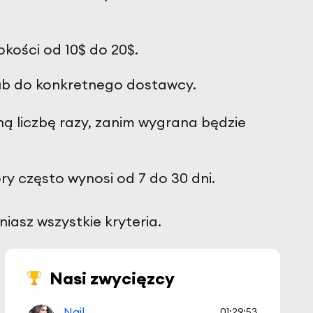
ości od 10$ do 20$.
lub do konkretnego dostawcy.
 liczbę razy, zanim wygrana będzie
y często wynosi od 7 do 30 dni.
iasz wszystkie kryteria.
Nasi zwycięzcy
Nail
01:29:53