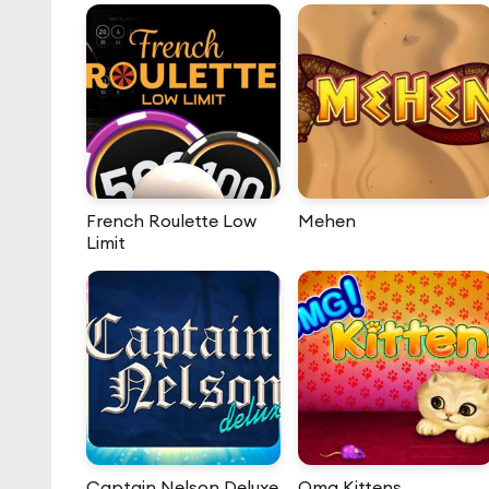
French Roulette Low
Mehen
Limit
Captain Nelson Deluxe
Omg Kittens