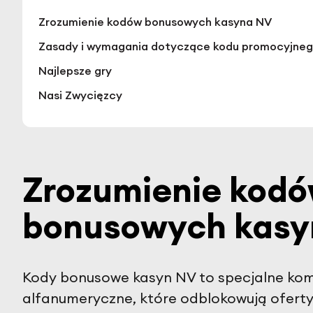
Zrozumienie kodów bonusowych kasyna NV
Zasady i wymagania dotyczące kodu promocyjneg
Najlepsze gry
Nasi Zwycięzcy
Gdzie znaleźć aktywne kody promocyjne?
Jak działają kody bonusowe kasyna NV?
Zalety i wady korzystania z kodów promocyjnych
Zrozumienie kod
Gdzie wprowadzić kod bonusowy?
bonusowych kasy
Najlepiej polecane kody promocyjne kasyna NV
Aktualne najlepsze oferty
Ekskluzywne kody VIP
Kody bonusowe kasyn NV to specjalne ko
alfanumeryczne, które odblokowują ofert