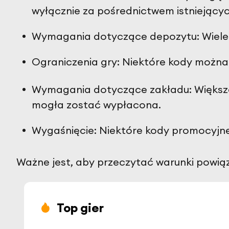
wyłącznie za pośrednictwem istniejący
Wymagania dotyczące depozytu: Wiele
Ograniczenia gry: Niektóre kody możn
Wymagania dotyczące zakładu: Większo
mogła zostać wypłacona.
Wygaśnięcie: Niektóre kody promocyjne 
Ważne jest, aby przeczytać warunki powiąz
Top gier