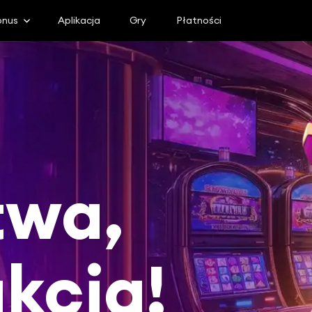
onus
Aplikacja
Gry
Płatności
twa,
kcja!