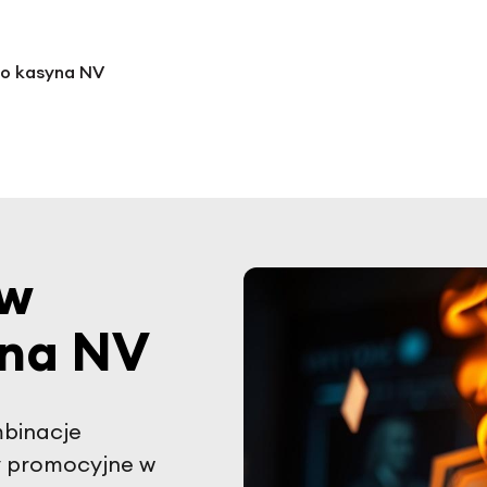
o kasyna NV
ów
na NV
mbinacje
y promocyjne w