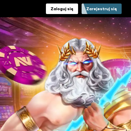
Zaloguj się
Zarejestruj się