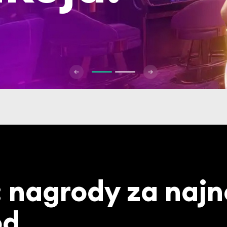
 nagrody za najn
od