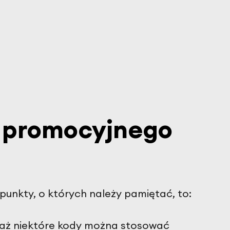
 promocyjnego
unkty, o których należy pamiętać, to:
iaż niektóre kody można stosować